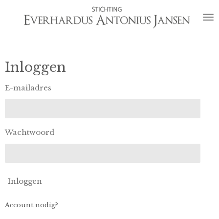
Ga
direct
naar
de
hoofdinhoud
Inloggen
E-mailadres
Wachtwoord
Inloggen
Account nodig?