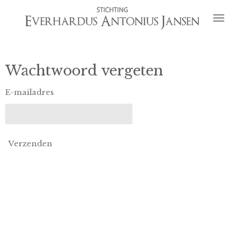
Ga
direct
naar
de
hoofdinhoud
Wachtwoord vergeten
E-mailadres
Verzenden